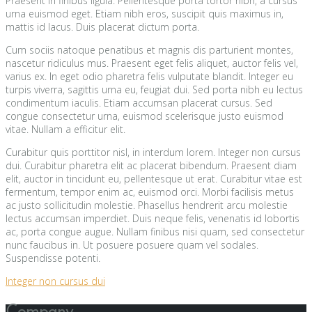
Praesent in finibus ligula. Pellentesque porta tortor nibh, a cursus
urna euismod eget. Etiam nibh eros, suscipit quis maximus in,
mattis id lacus. Duis placerat dictum porta.
Cum sociis natoque penatibus et magnis dis parturient montes,
nascetur ridiculus mus. Praesent eget felis aliquet, auctor felis vel,
varius ex. In eget odio pharetra felis vulputate blandit. Integer eu
turpis viverra, sagittis urna eu, feugiat dui. Sed porta nibh eu lectus
condimentum iaculis. Etiam accumsan placerat cursus. Sed
congue consectetur urna, euismod scelerisque justo euismod
vitae. Nullam a efficitur elit.
Curabitur quis porttitor nisl, in interdum lorem. Integer non cursus
dui. Curabitur pharetra elit ac placerat bibendum. Praesent diam
elit, auctor in tincidunt eu, pellentesque ut erat. Curabitur vitae est
fermentum, tempor enim ac, euismod orci. Morbi facilisis metus
ac justo sollicitudin molestie. Phasellus hendrerit arcu molestie
lectus accumsan imperdiet. Duis neque felis, venenatis id lobortis
ac, porta congue augue. Nullam finibus nisi quam, sed consectetur
nunc faucibus in. Ut posuere posuere quam vel sodales.
Suspendisse potenti.
Navigácia
Integer non cursus dui
v